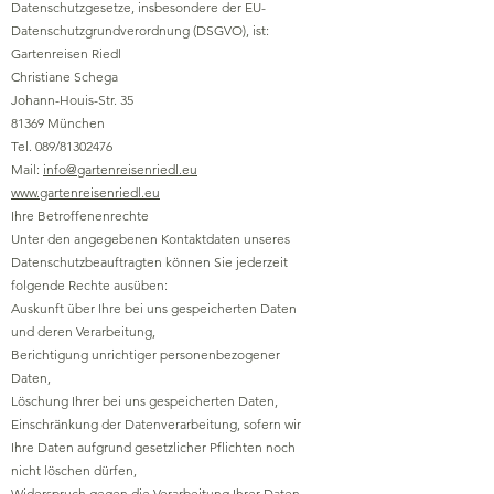
Datenschutzgesetze, insbesondere der EU-
Datenschutzgrundverordnung (DSGVO), ist:
Gartenreisen Riedl
Christiane Schega
Johann-Houis-Str. 35
81369 München
Tel. 089/81302476
Mail:
info@gartenreisenriedl.eu
www.gartenreisenriedl.eu
Ihre Betroffenenrechte
Unter den angegebenen Kontaktdaten unseres
Datenschutzbeauftragten können Sie jederzeit
folgende Rechte ausüben:
Auskunft über Ihre bei uns gespeicherten Daten
und deren Verarbeitung,
Berichtigung unrichtiger personenbezogener
Daten,
Löschung Ihrer bei uns gespeicherten Daten,
Einschränkung der Datenverarbeitung, sofern wir
Ihre Daten aufgrund gesetzlicher Pflichten noch
nicht löschen dürfen,
Widerspruch gegen die Verarbeitung Ihrer Daten