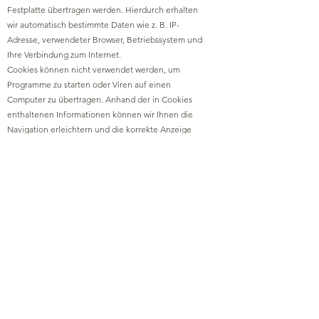
Festplatte übertragen werden. Hierdurch erhalten
wir automatisch bestimmte Daten wie z. B. IP-
Adresse, verwendeter Browser, Betriebssystem und
Ihre Verbindung zum Internet.
Cookies können nicht verwendet werden, um
Programme zu starten oder Viren auf einen
Computer zu übertragen. Anhand der in Cookies
enthaltenen Informationen können wir Ihnen die
Navigation erleichtern und die korrekte Anzeige
unserer Webseiten ermöglichen.
In keinem Fall werden die von uns erfassten Daten
an Dritte weitergegeben oder ohne Ihre
Einwilligung eine Verknüpfung mit
personenbezogenen Daten hergestellt.
Natürlich können Sie unsere Website grundsätzlich
auch ohne Cookies betrachten. Internet-Browser
sind regelmäßig so eingestellt, dass sie Cookies
akzeptieren. Im Allgemeinen können Sie die
Verwendung von Cookies jederzeit über die
Einstellungen Ihres Browsers deaktivieren. Bitte
verwenden Sie die Hilfefunktionen Ihres